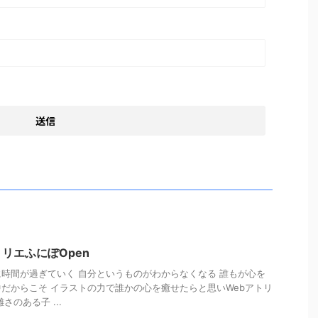
o アトリエふにぽOpen
時間が過ぎていく 自分というものがわからなくなる 誰もが心を
だからこそ イラストの力で誰かの心を癒せたらと思いWebアトリ
さのある子 ...