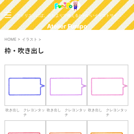
アトリエふにぽ。おたよりで使えるかわいいイラストサイ
ト
Atelier Funipo
HOME
>
イラスト
>
枠・吹き出し
吹き出し クレヨンタッ
吹き出し クレヨンタッ
吹き出し クレヨンタッ
チ
チ
チ