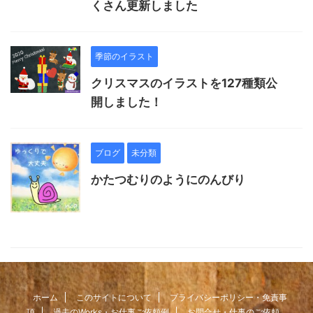
くさん更新しました
季節のイラスト
クリスマスのイラストを127種類公
開しました！
ブログ
未分類
かたつむりのようにのんびり
ホーム
このサイトについて
プライバシーポリシー・免責事
項
過去のWorks・お仕事ご依頼例
お問合せ・仕事のご依頼