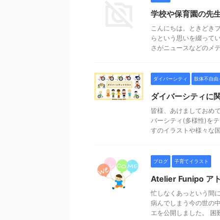
学校や保育園の先
こんにちは。ときどき
らという思いを綴ってい
さがニュースなどのメディ
ダイバーシティ
肢体不自由
ダイバーシティに
皆様、あけましておめで
バーシティ(多様性)を
すのイラストや様々な国籍
ブログ
子育てイラスト
Atelier Funip
忙しなくあっという間に
病んでしまう今の世の中
エを公開しました。 困難