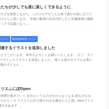
生たちが少しでも楽に楽しくできるように
ブログを更新しながら、このブログがこんな形で誰かの役に立てた
けたらと思います。 学校の教員の先生の忙しさと労働環境の過酷
アで話題となっ ...
イラスト
重度重複障害イラスト
関連するイラストを追加しました
とうございます。本年もよろしくお願いいたします。 さて、ダイ
テーマとしたイラストを追加しました。 様々な色のカラフルな車い
の子どもた ...
o アトリエふにぽOpen
時間が過ぎていく 自分というものがわからなくなる 誰もが心を
だからこそ イラストの力で誰かの心を癒せたらと思いWebアトリ
さのある子 ...