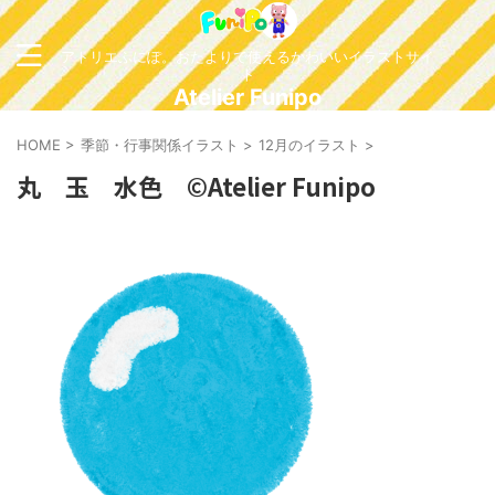
アトリエふにぽ。おたよりで使えるかわいいイラストサイ
ト
Atelier Funipo
HOME
>
季節・行事関係イラスト
>
12月のイラスト
>
丸 玉 水色 ©Atelier Funipo