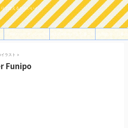
よりで使えるかわいいイラ
プライバシーポリシー・免
過去のWorks・お仕事ご依
お問合せ・仕事の
責事項
頼例
のイラスト
>
 Funipo