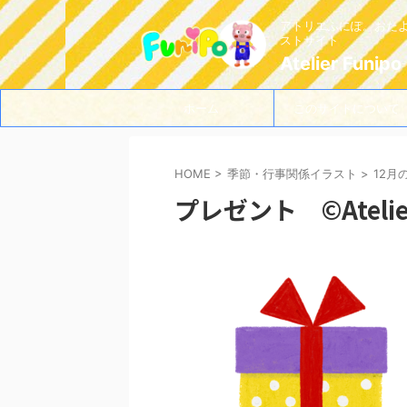
アトリエふにぽ。おた
ストサイト
Atelier Funipo
ホーム
このサイトについて
HOME
>
季節・行事関係イラスト
>
12月
プレゼント ©Atelier