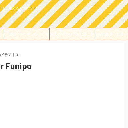
よりで使えるかわいいイラ
プライバシーポリシー・免
過去のWorks・お仕事ご依
お問合せ・仕事の
責事項
頼例
のイラスト
>
 Funipo