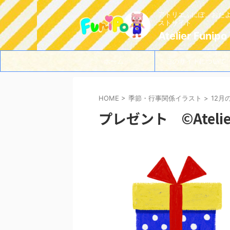
アトリエふにぽ。おた
ストサイト
Atelier Funipo
ホーム
このサイトについて
HOME
>
季節・行事関係イラスト
>
12月
プレゼント ©Atelier