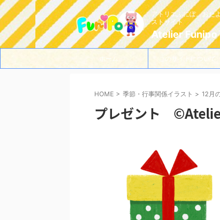
アトリエふにぽ。おた
ストサイト
Atelier Funipo
ホーム
このサイトについて
HOME
>
季節・行事関係イラスト
>
12月
プレゼント ©Atelier