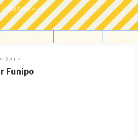
よりで使えるかわいいイラ
プライバシーポリシー・免
過去のWorks・お仕事ご依
お問合せ・仕事の
責事項
頼例
のイラスト
>
 Funipo