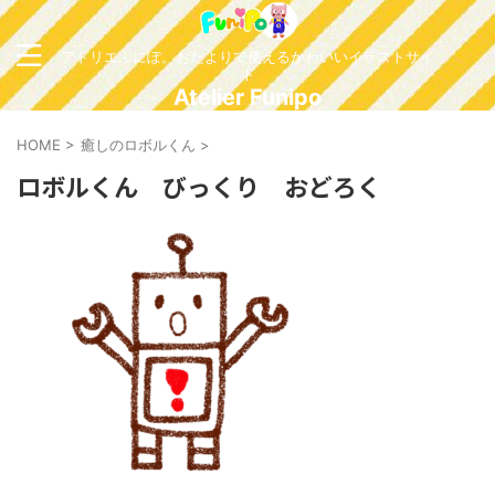
アトリエふにぽ。おたよりで使えるかわいいイラストサイ
ト
Atelier Funipo
HOME
>
癒しのロボルくん
>
ロボルくん びっくり おどろく