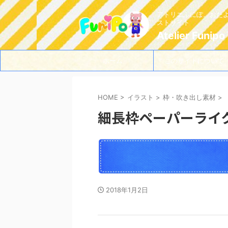
アトリエふにぽ。おた
ストサイト
Atelier Funipo
ホーム
このサイトについて
HOME
>
イラスト
>
枠・吹き出し素材
>
細長枠ペーパーライ
2018年1月2日