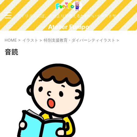
アトリエふにぽ。おたよりで使えるかわいいイラストサイ
ト
Atelier Funipo
HOME
>
イラスト
>
特別支援教育・ダイバーシティイラスト
>
音読