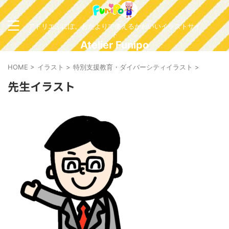
アトリエふにぽ。おたよりで使えるかわいいイラストサイ
ト
Atelier Funipo
HOME
>
イラスト
>
特別支援教育・ダイバーシティイラスト
>
先生イラスト