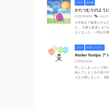
ブログ
未分類
かたつむりのよう
2020/5/24
のんび
６年前まで健康そのも
た。 仕事も夜遅くまで
なりました。一時は仕事が
ブログ
子育てイラスト
Atelier Funip
2020/5/24
忙しなくあっという間に
病んでしまう今の世の中
エを公開しました。 困難