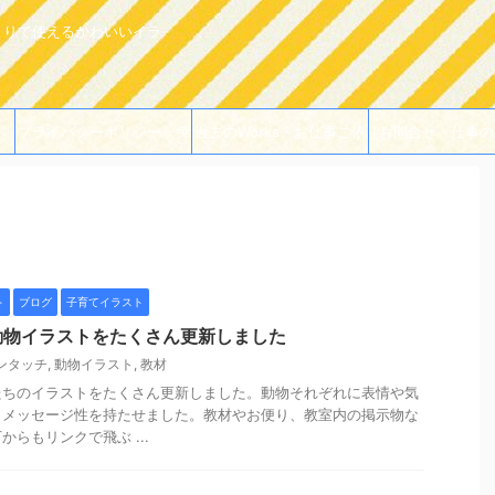
よりで使えるかわいいイラ
プライバシーポリシー・免
過去のWorks・お仕事ご依
お問合せ・仕事の
責事項
頼例
ト
ブログ
子育てイラスト
動物イラストをたくさん更新しました
ンタッチ
,
動物イラスト
,
教材
たちのイラストをたくさん更新しました。動物それぞれに表情や気
、メッセージ性を持たせました。教材やお便り、教室内の掲示物な
らもリンクで飛ぶ ...