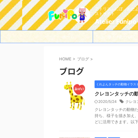
アトリエふにぽ。おた
ストサイト
Atelier Funipo
ホーム
このサイトについて
HOME
>
ブログ
>
ブログ
くれよんタッチの動物イラス
クレヨンタッチの
2020/5/24
クレヨ
クレヨンタッチの動物
持ち、様子を描き加え
どに活用できます。以下か