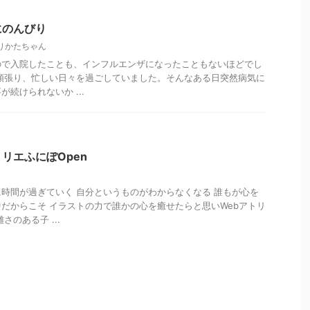
にのんびり
りかたちゃん
ので入院したことも、インフルエンザになったこともないほどでし
頑張り、忙しい日々を過ごしていました。そんなある日突然病気に
続けられないか ...
o アトリエふにぽOpen
時間が過ぎていく 自分というものがわからなくなる 誰もが心を
だからこそ イラストの力で誰かの心を癒せたらと思いWebアトリ
さのある子 ...