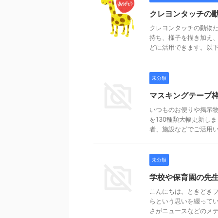
クレヨンタッチの
クレヨンタッチの動物
持ち、様子を描き加え
どに活用できます。以下か
未分類
マスキングテープ枠
いつものお便りや掲示
を130種類大幅更新し
者、施設などでご活用いた
未分類
学校や保育園の先
こんにちは。ときどき
らという思いを綴ってい
さがニュースなどのメディ