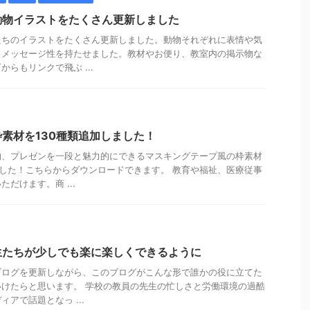
動物イラストをたくさん更新しました
たちのイラストをたくさん更新しました。動物それぞれに表情や気
、メッセージ性を持たせました。教材やお便り、教室内の掲示物な
らもリンクで飛ぶ ...
素材を130種類追加しました！
物、プレゼンを一段と魅力的にできるマスキングテープ風の枠素材
ました！こちらからダウンロードできます。 教育や福祉、医療従事
だけます。商 ...
生たちが少しでも楽に楽しくできるように
ブログを更新しながら、このブログがこんな形で誰かの役に立てた
けたらと思います。 学校の教員の先生の忙しさと労働環境の過酷
アで話題となっ ...