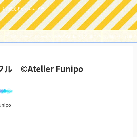
よりで使えるかわいいイラ
プライバシーポリシー・免
過去のWorks・お仕事ご依
お問合せ・仕事の
責事項
頼例
Atelier Funipo
nipo